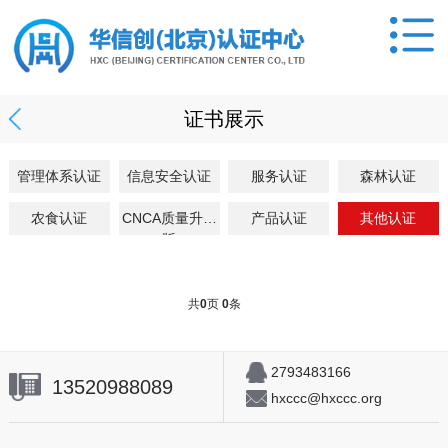
证书展示
管理体系认证
信息安全认证
服务认证
森林认证
农食认证
CNCA质量升级
产品认证
其他认证
版
共
0
页
0
条
2793483166
13520988089
hxccc@hxccc.org