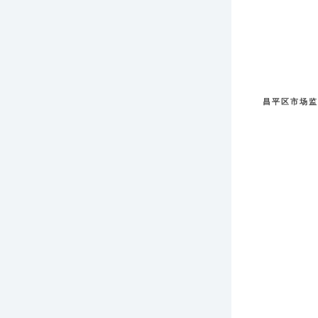
昌平区市场监