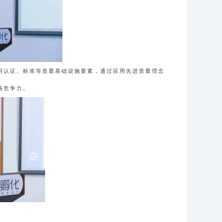
用认证、标准等质量基础设施要素，通过应用先进质量理念
场竞争力。