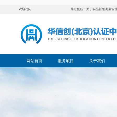
欢迎访问：
最近更新：关于实施新版测量管理体系规则的告知
网站首页
服务项目
关于我们