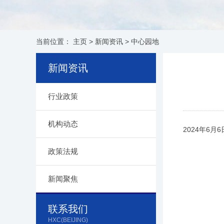
当前位置：
主页
>
新闻资讯
>
中心园地
新闻资讯
行业政策
机构动态
2024年6
政策法规
新闻聚焦
联系我们
HXC(BEIJING)