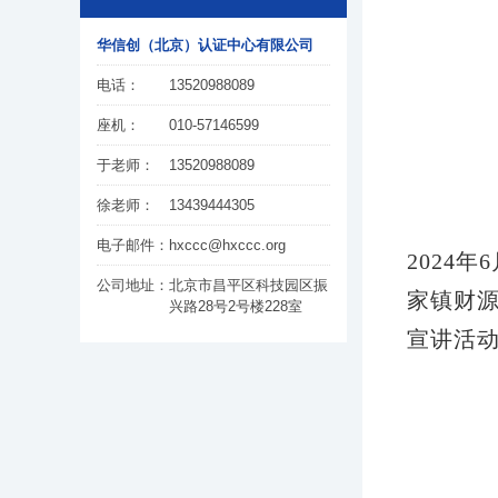
华信创（北京）认证中心有限公司
电话：
13520988089
座机：
010-57146599
于老师：
13520988089
徐老师：
13439444305
电子邮件：
hxccc@hxccc.org
2024
公司地址：
北京市昌平区科技园区振
家镇财源
兴路28号2号楼228室
宣讲活动