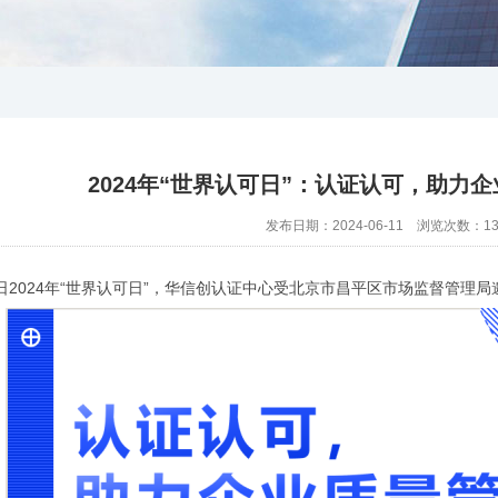
2024年“世界认可日”：认证认可，助力
发布日期：2024-06-11 浏览次数：
1
月6日2024年“世界认可日”，华信创认证中心受北京市昌平区市场监督管理