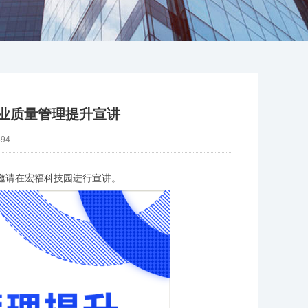
企业质量管理提升宣讲
394
局邀请在宏福科技园进行宣讲。