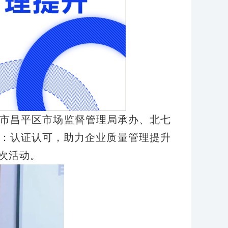
北京市昌平区市场监督管理局承办、北七
日”：认证认可，助力企业质量管理提升
次活动。