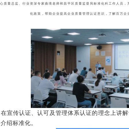
心质量总监、
行业资深专家曲瑛老师和昌平区质量监督局标准化科工作人员，
化政策，帮助企业提高企业质量管理认证意识，了解百万企
动在宣传认证、认可及管理体系认证的理念上讲解
，介绍标准化。