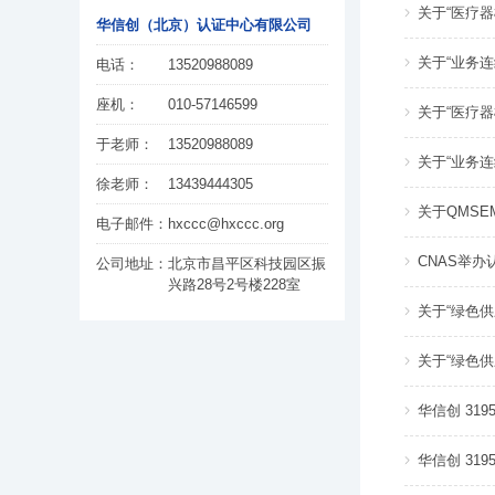
关于“医疗器械
华信创（北京）认证中心有限公司
关于“业务连续
电话：
13520988089
座机：
010-57146599
关于“医疗器械
于老师：
13520988089
关于“业务连续
徐老师：
13439444305
关于QMSE
电子邮件：
hxccc@hxccc.org
CNAS举
公司地址：
北京市昌平区科技园区振
兴路28号2号楼228室
关于“绿色
关于“绿色
华信创 3195
华信创 3195