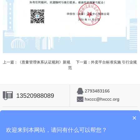
上一篇：《质量管理体系认证规则》新规
下一篇：外卖平台标准实施 引行业规
范
2793483166
13520988089
hxccc@hxccc.org
×
首页
|
中心简介
|
中心资质
|
组织结构
|
企业文化
欢迎来到本网站，请问有什么可以帮您？
Copyright © 华信创（北京）认证中心有限公司 版权所有
icp备案号：
京ICP备15033974号-1
京公网安备11011402054712号