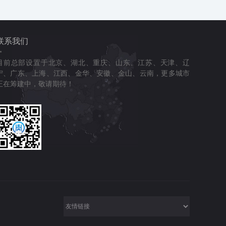
联系我们
目前总部设置于北京、湖北、重庆、山东、江苏、天津、辽
宁、广东、上海、江西、金华、安徽、金山、云南，更多城市
正在筹建中，敬请期待！