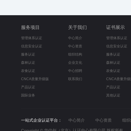
服务项目
关于我们
证书展示
管理体系认证
中心简介
管理体系认证
信息安全认证
中心资质
信息安全认证
服务认证
组织结构
服务认证
森林认证
企业文化
森林认证
农食认证
中心招聘
农食认证
CNCA质量升级版
联系我们
CNCA质量升级
产品认证
产品认证
国际业务
其他认证
一站式企业认证平台：
中心简介
中心资质
组织
Copyright © 华信创（北京）认证中心有限公司 版权所